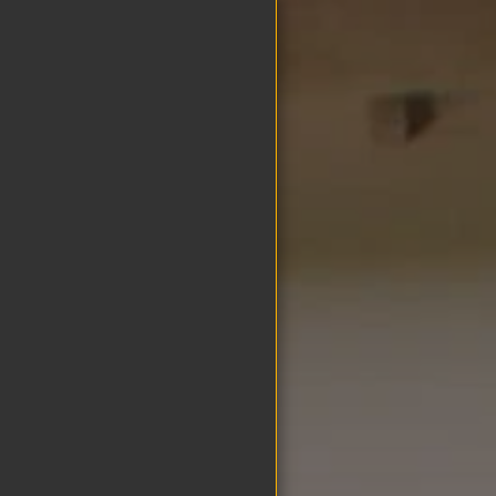
Bochtler
Holzbau
STARTSEITE
NEUES
ÜBER UNS
TEAM
GALERIE
KONTAKT
IMPRESSUM